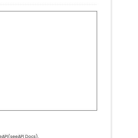
e
API
(see
API Docs
).