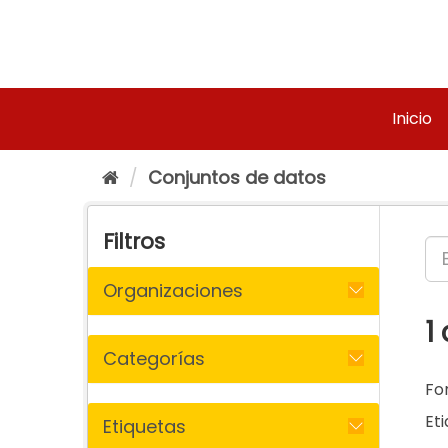
Ir
al
contenido
Inicio
Conjuntos de datos
Filtros
Organizaciones
1
Categorías
Fo
Eti
Etiquetas