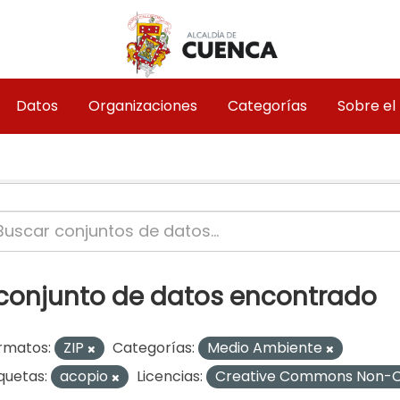
Datos
Organizaciones
Categorías
Sobre el
 conjunto de datos encontrado
rmatos:
ZIP
Categorías:
Medio Ambiente
quetas:
acopio
Licencias:
Creative Commons Non-C