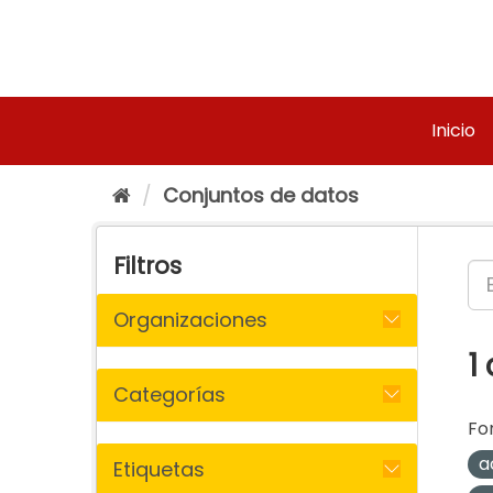
Ir
al
contenido
Inicio
Conjuntos de datos
Filtros
Organizaciones
1
Categorías
Fo
a
Etiquetas