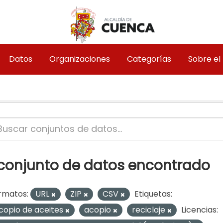
Datos
Organizaciones
Categorías
Sobre el
 conjunto de datos encontrado
rmatos:
URL
ZIP
CSV
Etiquetas:
copio de aceites
acopio
reciclaje
Licencias: