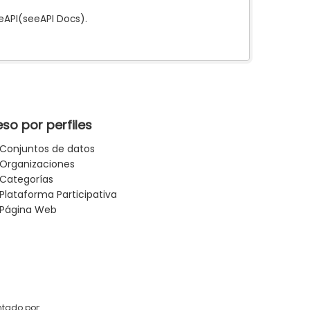
e
API
(see
API Docs
).
so por perfiles
Conjuntos de datos
Organizaciones
Categorías
Plataforma Participativa
Página Web
tado por: