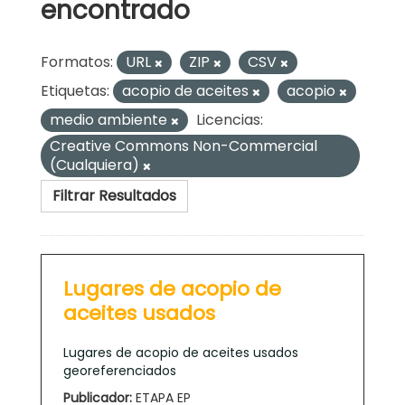
encontrado
Formatos:
URL
ZIP
CSV
Etiquetas:
acopio de aceites
acopio
medio ambiente
Licencias:
Creative Commons Non-Commercial
(Cualquiera)
Filtrar Resultados
Lugares de acopio de
aceites usados
Lugares de acopio de aceites usados
georeferenciados
Publicador:
ETAPA EP