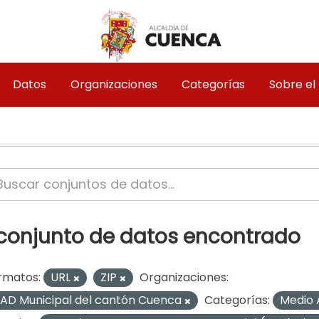
Datos
Organizaciones
Categorías
Sobre el
 conjunto de datos encontrado
rmatos:
URL
ZIP
Organizaciones:
AD Municipal del cantón Cuenca
Categorías:
Medio