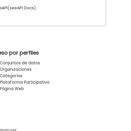
e
API
(see
API Docs
).
so por perfiles
Conjuntos de datos
Organizaciones
Categorías
Plataforma Participativa
Página Web
tado por: