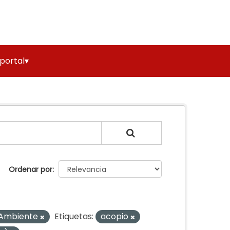
 portal▾
Ordenar por
 Ambiente
Etiquetas:
acopio