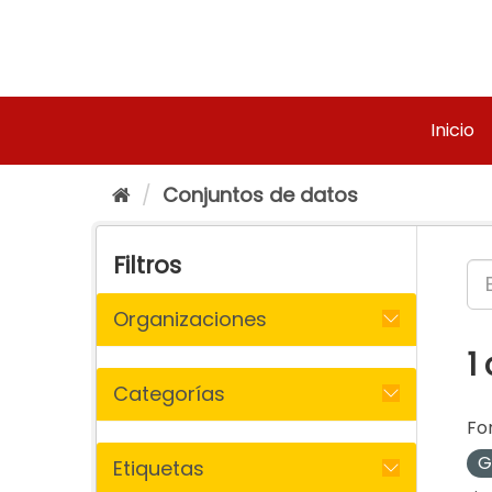
Ir
al
contenido
Inicio
Conjuntos de datos
Filtros
Organizaciones
1
Categorías
Fo
G
Etiquetas