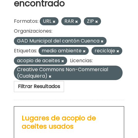
encontrado
Formatos:
URL
RAR
ZIP
Organizaciones:
GAD Municipal del cantón Cuenca
Etiquetas:
medio ambiente
reciclaje
acopio de aceites
Licencias:
Creative Commons Non-Commercial
(Cualquiera)
Filtrar Resultados
Lugares de acopio de
aceites usados