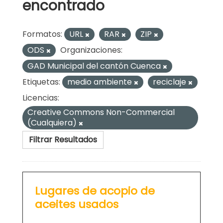
encontrado
Formatos:
URL
RAR
ZIP
ODS
Organizaciones:
GAD Municipal del cantón Cuenca
Etiquetas:
medio ambiente
reciclaje
Licencias:
Creative Commons Non-Commercial
(Cualquiera)
Filtrar Resultados
Lugares de acopio de
aceites usados