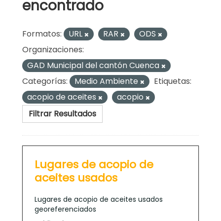
encontrado
Formatos:
URL
RAR
ODS
Organizaciones:
GAD Municipal del cantón Cuenca
Categorías:
Medio Ambiente
Etiquetas:
acopio de aceites
acopio
Filtrar Resultados
Lugares de acopio de
aceites usados
Lugares de acopio de aceites usados
georeferenciados