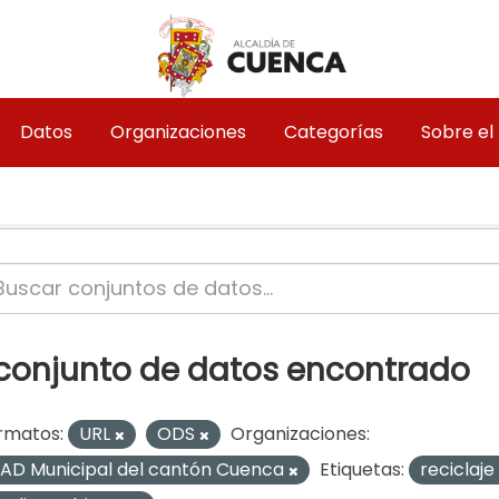
Datos
Organizaciones
Categorías
Sobre el
 conjunto de datos encontrado
rmatos:
URL
ODS
Organizaciones:
AD Municipal del cantón Cuenca
Etiquetas:
reciclaje