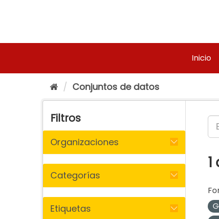
Ir
al
contenido
Inicio
Conjuntos de datos
Filtros
Organizaciones
1
Categorías
Fo
G
Etiquetas