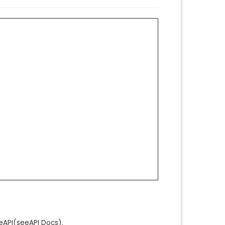
e
API
(see
API Docs
).