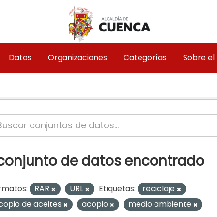
Datos
Organizaciones
Categorías
Sobre el
 conjunto de datos encontrado
rmatos:
RAR
URL
Etiquetas:
reciclaje
copio de aceites
acopio
medio ambiente