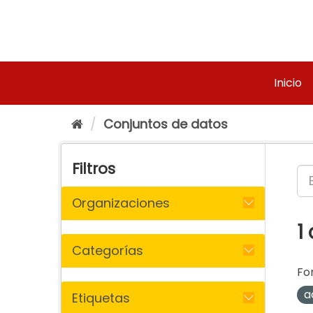
Ir
al
contenido
Inicio
Conjuntos de datos
Filtros
Organizaciones
1
Categorías
Fo
a
Etiquetas