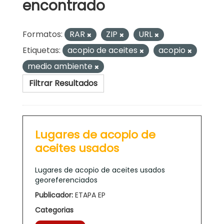
encontrado
Formatos:
RAR
ZIP
URL
Etiquetas:
acopio de aceites
acopio
medio ambiente
Filtrar Resultados
Lugares de acopio de
aceites usados
Lugares de acopio de aceites usados
georeferenciados
Publicador:
ETAPA EP
Categorias