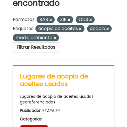
encontrado
Formatos:
RAR
ZIP
ODS
Etiquetas:
acopio de aceites
acopio
medio ambiente
Filtrar Resultados
Lugares de acopio de
aceites usados
Lugares de acopio de aceites usados
georeferenciados
Publicador:
ETAPA EP
Categorias