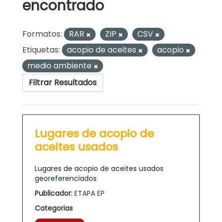
encontrado
Formatos:
RAR
ZIP
CSV
Etiquetas:
acopio de aceites
acopio
medio ambiente
Filtrar Resultados
Lugares de acopio de
aceites usados
Lugares de acopio de aceites usados
georeferenciados
Publicador:
ETAPA EP
Categorias