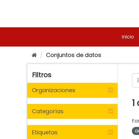
Ir
al
contenido
Inicio
Conjuntos de datos
Filtros
Organizaciones
1
Categorías
Fo
a
Etiquetas