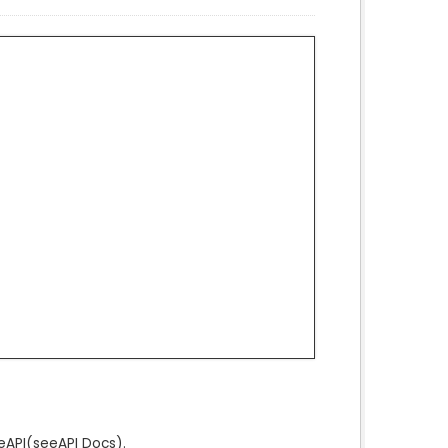
e
API
(see
API Docs
).