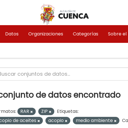
Datos
Organizaciones
Categorías
Sobre el
 conjunto de datos encontrado
rmatos:
RAR
ZIP
Etiquetas:
copio de aceites
acopio
medio ambiente
Ca