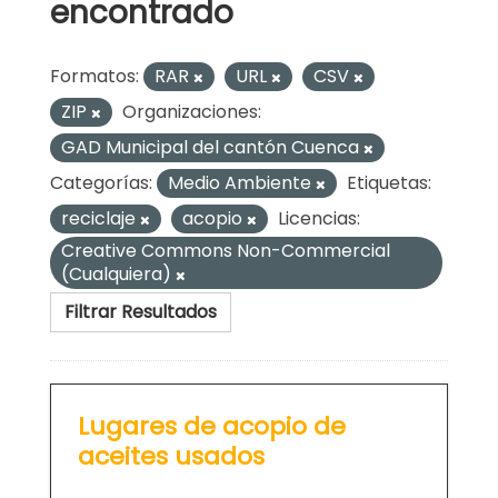
encontrado
Formatos:
RAR
URL
CSV
ZIP
Organizaciones:
GAD Municipal del cantón Cuenca
Categorías:
Medio Ambiente
Etiquetas:
reciclaje
acopio
Licencias:
Creative Commons Non-Commercial
(Cualquiera)
Filtrar Resultados
Lugares de acopio de
aceites usados