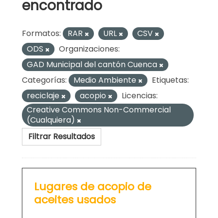
encontrado
Formatos:
RAR
URL
CSV
ODS
Organizaciones:
GAD Municipal del cantón Cuenca
Categorías:
Medio Ambiente
Etiquetas:
reciclaje
acopio
Licencias:
Creative Commons Non-Commercial
(Cualquiera)
Filtrar Resultados
Lugares de acopio de
aceites usados