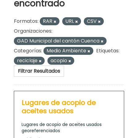
encontrado
Formatos:
RAR
URL
CSV
Organizaciones:
GAD Municipal del cantón Cuenca
Categorías:
Medio Ambiente
Etiquetas:
reciclaje
acopio
Filtrar Resultados
Lugares de acopio de
aceites usados
Lugares de acopio de aceites usados
georeferenciados