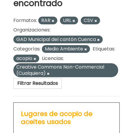
encontrado
Formatos:
RAR
URL
CSV
Organizaciones:
GAD Municipal del cantón Cuenca
Categorías:
Medio Ambiente
Etiquetas:
acopio
Licencias:
Creative Commons Non-Commercial
(Cualquiera)
Filtrar Resultados
Lugares de acopio de
aceites usados