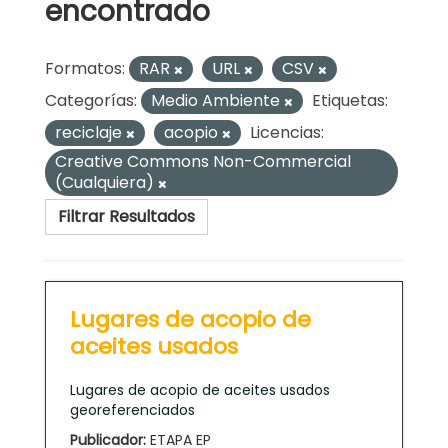
encontrado
Formatos:
RAR
URL
CSV
Categorías:
Medio Ambiente
Etiquetas:
reciclaje
acopio
Licencias:
Creative Commons Non-Commercial
(Cualquiera)
Filtrar Resultados
Lugares de acopio de
aceites usados
Lugares de acopio de aceites usados
georeferenciados
Publicador:
ETAPA EP