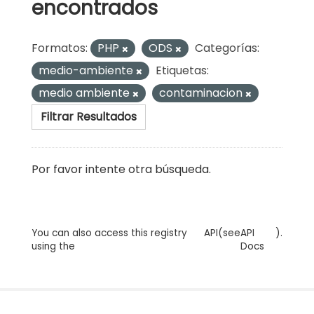
encontrados
Formatos:
PHP
ODS
Categorías:
medio-ambiente
Etiquetas:
medio ambiente
contaminacion
Filtrar Resultados
Por favor intente otra búsqueda.
You can also access this registry
API
(see
API
).
using the
Docs