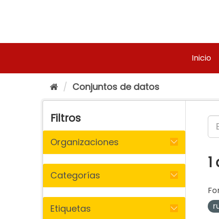
Ir
al
contenido
Inicio
Conjuntos de datos
Filtros
Organizaciones
1
Categorías
Fo
r
Etiquetas