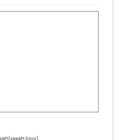
e
API
(see
API Docs
).