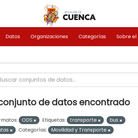
Datos
Organizaciones
Categorías
Sobre el
 conjunto de datos encontrado
rmatos:
ODS
Etiquetas:
transporte
bus
utas
Categorías:
Movilidad y Transporte