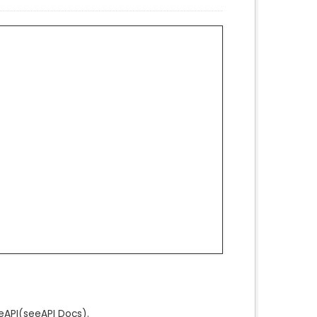
e
API
(see
API Docs
).