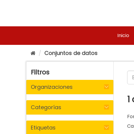
Ir
al
contenido
Inicio
Conjuntos de datos
Filtros
Organizaciones
1
Categorías
Fo
Ca
Etiquetas