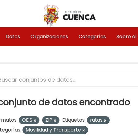
Datos
Organizaciones
Categorías
Sobre el
 conjunto de datos encontrado
rmatos:
ODS
ZIP
Etiquetas:
rutas
tegorías:
Movilidad y Transporte