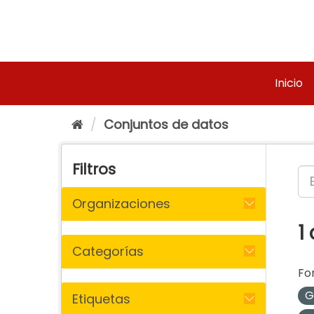
Ir
al
contenido
Inicio
Conjuntos de datos
Filtros
Organizaciones
1
Categorías
Fo
G
Etiquetas