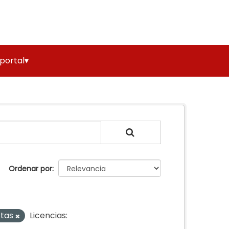
 portal▾
Ordenar por
stas
Licencias: