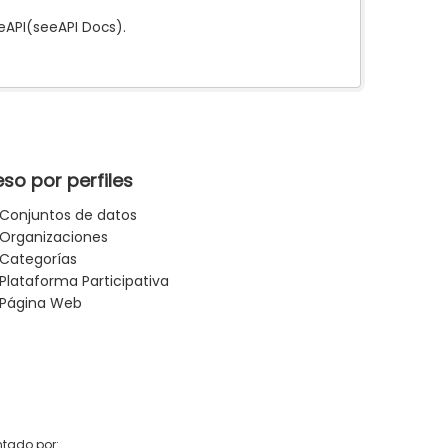
e
API
(see
API Docs
).
so por perfiles
Conjuntos de datos
Organizaciones
Categorías
Plataforma Participativa
Página Web
tado por: