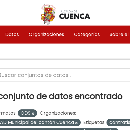
Datos
Organizaciones
Categorías
Sobre el
 conjunto de datos encontrado
rmatos:
ODS
Organizaciones:
AD Municipal del cantón Cuenca
Etiquetas:
contrati