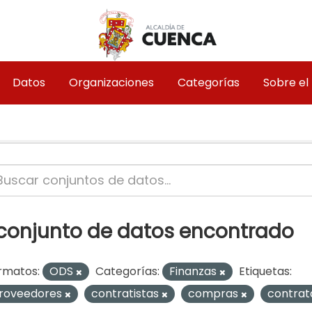
Datos
Organizaciones
Categorías
Sobre el
 conjunto de datos encontrado
rmatos:
ODS
Categorías:
Finanzas
Etiquetas:
roveedores
contratistas
compras
contrat