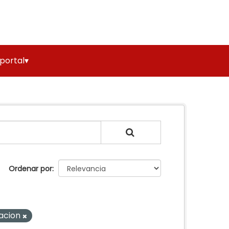
 portal▾
Ordenar por
acion