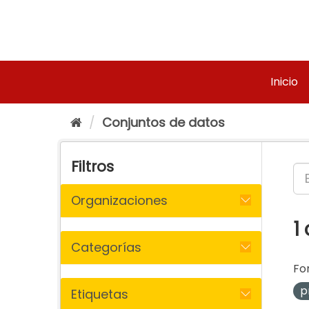
Ir
al
contenido
Inicio
Conjuntos de datos
Filtros
Organizaciones
1
Categorías
Fo
p
Etiquetas