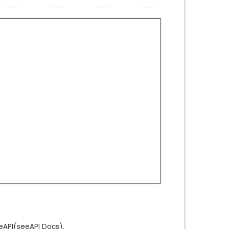
e
API
(see
API Docs
).