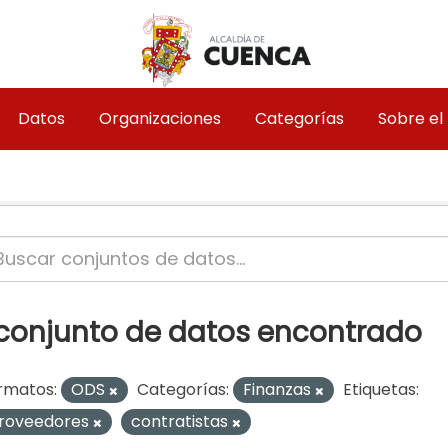
Datos
Organizaciones
Categorías
Sobre el
 conjunto de datos encontrado
rmatos:
ODS
Categorías:
Finanzas
Etiquetas:
roveedores
contratistas