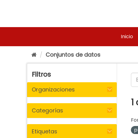
Ir
al
contenido
Inicio
Conjuntos de datos
Filtros
Organizaciones
1
Categorías
Fo
p
Etiquetas