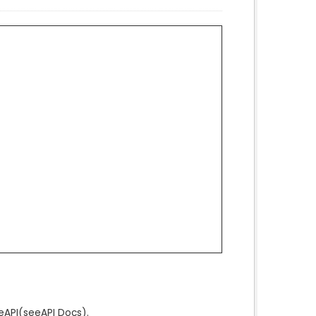
e
API
(see
API Docs
).