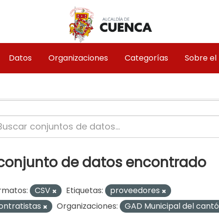
Datos
Organizaciones
Categorías
Sobre el
 conjunto de datos encontrado
rmatos:
CSV
Etiquetas:
proveedores
ontratistas
Organizaciones:
GAD Municipal del can