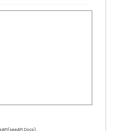
e
API
(see
API Docs
).