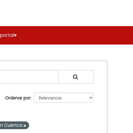
 portal▾
Ordenar por
tón Cuenca