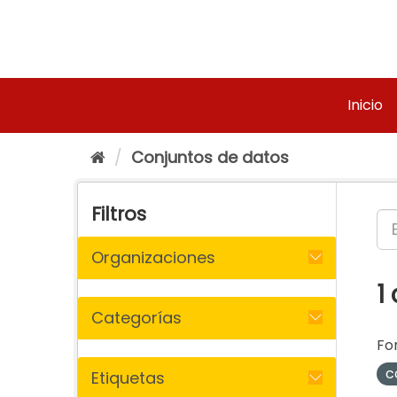
Ir
al
contenido
Inicio
Conjuntos de datos
Filtros
Organizaciones
1
Categorías
Fo
c
Etiquetas