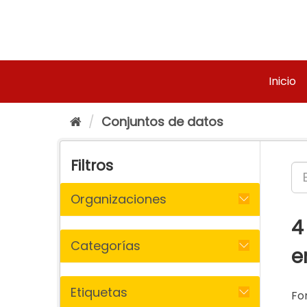
Ir
al
contenido
Inicio
Conjuntos de datos
Filtros
Organizaciones
4
Categorías
e
Etiquetas
Fo