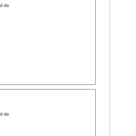
al de
al de