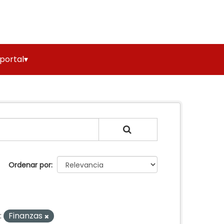
 portal▾
Ordenar por
:
Finanzas