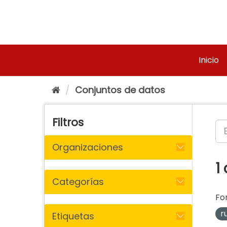
Ir
al
contenido
Inicio
Conjuntos de datos
Filtros
Organizaciones
1
Categorías
Fo
r
Etiquetas