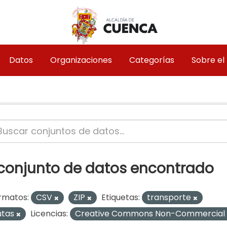
Datos
Organizaciones
Categorías
Sobre el
 conjunto de datos encontrado
rmatos:
CSV
ZIP
Etiquetas:
transporte
utas
Licencias:
Creative Commons Non-Commercial 