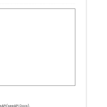
e
API
(see
API Docs
).