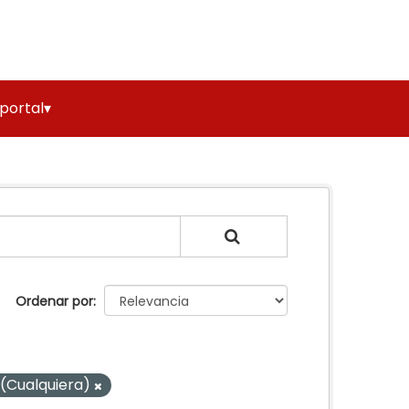
 portal▾
Ordenar por
(Cualquiera)