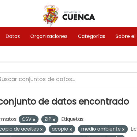
Datos
Organizaciones
Categorías
Sobre el
 conjunto de datos encontrado
rmatos:
CSV
ZIP
Etiquetas:
copio de aceites
acopio
medio ambiente
Li