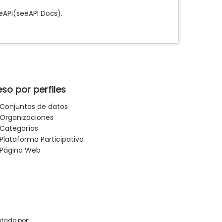
e
API
(see
API Docs
).
so por perfiles
Conjuntos de datos
Organizaciones
Categorías
Plataforma Participativa
Página Web
tado por: