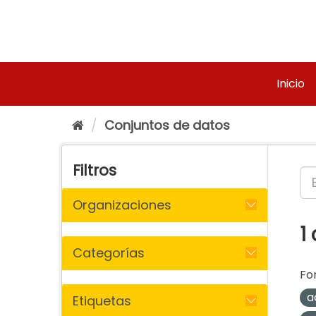
Ir
al
contenido
Inicio
Conjuntos de datos
Filtros
Organizaciones
1
Categorías
Fo
a
Etiquetas