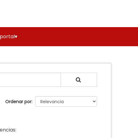
 portal▾
Ordenar por
cencias: