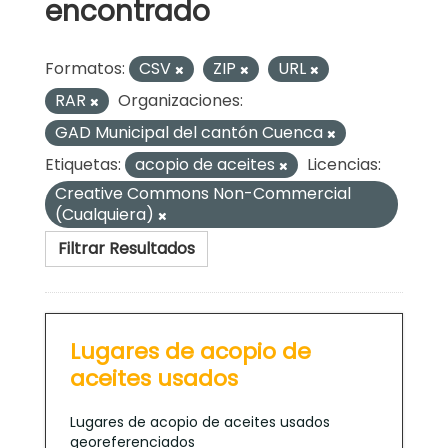
encontrado
Formatos:
CSV
ZIP
URL
RAR
Organizaciones:
GAD Municipal del cantón Cuenca
Etiquetas:
acopio de aceites
Licencias:
Creative Commons Non-Commercial
(Cualquiera)
Filtrar Resultados
Lugares de acopio de
aceites usados
Lugares de acopio de aceites usados
georeferenciados