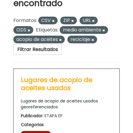
encontrado
Formatos:
CSV
ZIP
URL
ODS
Etiquetas:
medio ambiente
acopio de aceites
reciclaje
Filtrar Resultados
Lugares de acopio de
aceites usados
Lugares de acopio de aceites usados
georeferenciados
Publicador:
ETAPA EP
Categorias