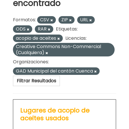
encontrado
Formatos:
CSV
ZIP
URL
ODS
RAR
Etiquetas:
acopio de aceites
Licencias:
Creative Commons Non-Commercial
(Cualquiera)
Organizaciones:
GAD Municipal del cantón Cuenca
Filtrar Resultados
Lugares de acopio de
aceites usados