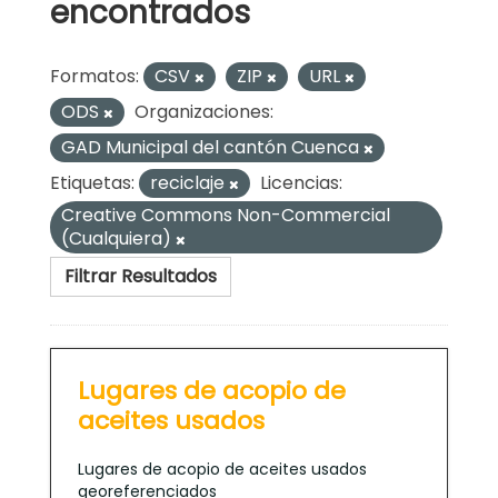
encontrados
Formatos:
CSV
ZIP
URL
ODS
Organizaciones:
GAD Municipal del cantón Cuenca
Etiquetas:
reciclaje
Licencias:
Creative Commons Non-Commercial
(Cualquiera)
Filtrar Resultados
Lugares de acopio de
aceites usados
Lugares de acopio de aceites usados
georeferenciados