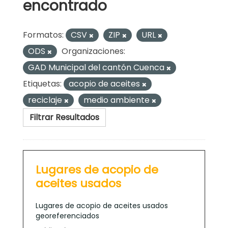
encontrado
Formatos:
CSV
ZIP
URL
ODS
Organizaciones:
GAD Municipal del cantón Cuenca
Etiquetas:
acopio de aceites
reciclaje
medio ambiente
Filtrar Resultados
Lugares de acopio de
aceites usados
Lugares de acopio de aceites usados
georeferenciados