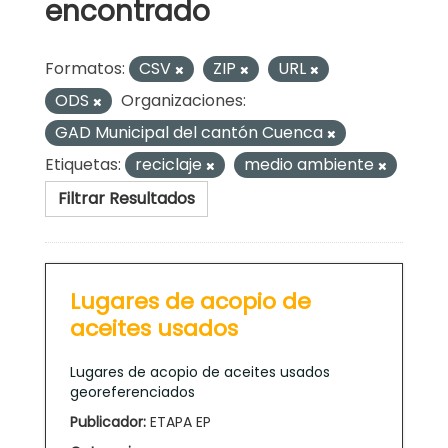
encontrado
Formatos:
CSV
ZIP
URL
ODS
Organizaciones:
GAD Municipal del cantón Cuenca
Etiquetas:
reciclaje
medio ambiente
Filtrar Resultados
Lugares de acopio de
aceites usados
Lugares de acopio de aceites usados
georeferenciados
Publicador:
ETAPA EP