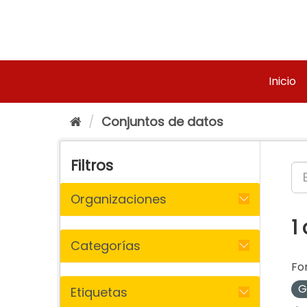
Ir
al
contenido
Inicio
Conjuntos de datos
Filtros
Organizaciones
1
Categorías
Fo
G
Etiquetas