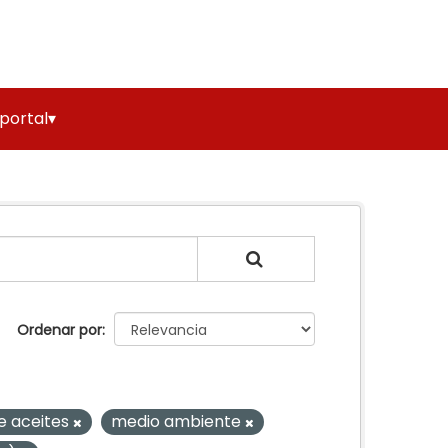
 portal▾
Ordenar por
e aceites
medio ambiente