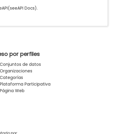
e
API
(see
API Docs
).
so por perfiles
Conjuntos de datos
Organizaciones
Categorías
Plataforma Participativa
Página Web
tado por: