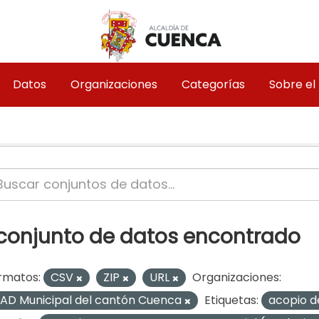
Datos
Organizaciones
Categorías
Sobre el
 conjunto de datos encontrado
rmatos:
CSV
ZIP
URL
Organizaciones:
AD Municipal del cantón Cuenca
Etiquetas:
acopio d