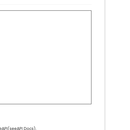
e
API
(see
API Docs
).