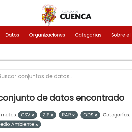
Datos
Organizaciones
Categorías
Sobre el
 conjunto de datos encontrado
rmatos:
CSV
ZIP
RAR
ODS
Categorías:
edio Ambiente