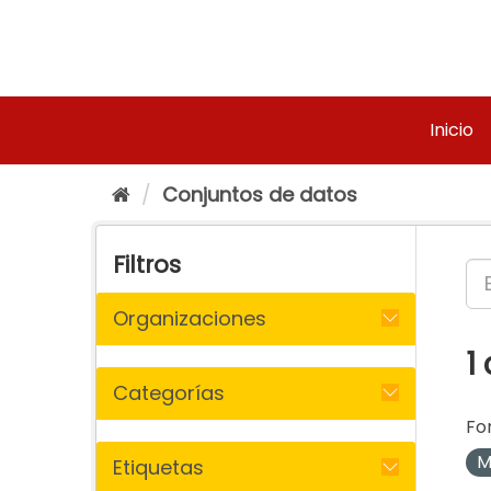
Ir
al
contenido
Inicio
Conjuntos de datos
Filtros
Organizaciones
1
Categorías
Fo
M
Etiquetas