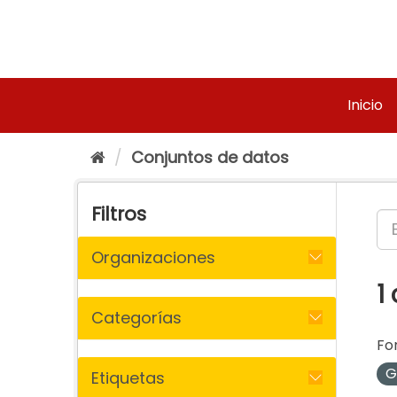
Ir
al
contenido
Inicio
Conjuntos de datos
Filtros
Organizaciones
1
Categorías
Fo
G
Etiquetas