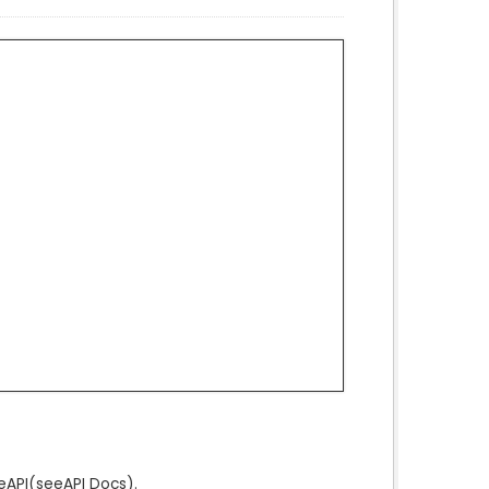
e
API
(see
API Docs
).