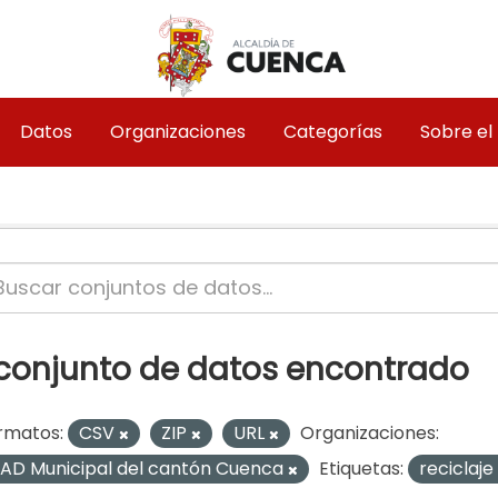
Datos
Organizaciones
Categorías
Sobre el
 conjunto de datos encontrado
rmatos:
CSV
ZIP
URL
Organizaciones:
AD Municipal del cantón Cuenca
Etiquetas:
reciclaje