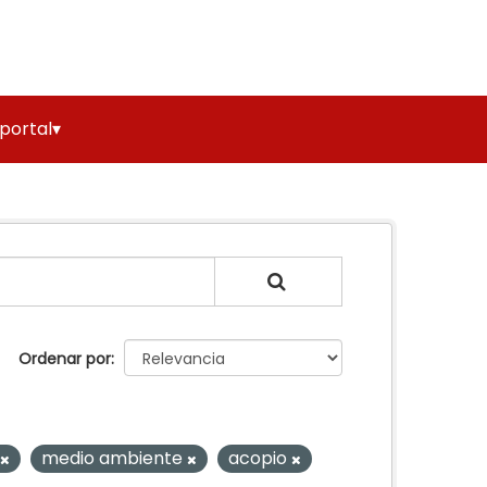
 portal▾
Ordenar por
medio ambiente
acopio