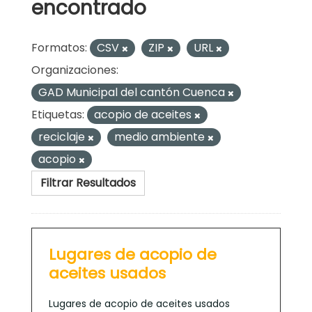
encontrado
Formatos:
CSV
ZIP
URL
Organizaciones:
GAD Municipal del cantón Cuenca
Etiquetas:
acopio de aceites
reciclaje
medio ambiente
acopio
Filtrar Resultados
Lugares de acopio de
aceites usados
Lugares de acopio de aceites usados