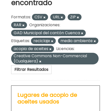
encontrado
Formatos:
CSV
URL
ZIP
RAR
Organizaciones:
GAD Municipal del cantón Cuenca
Etiquetas:
reciclaje
medio ambiente
acopio de aceites
Licencias:
Creative Commons Non-Commercial
(Cualquiera)
Filtrar Resultados
Lugares de acopio de
aceites usados