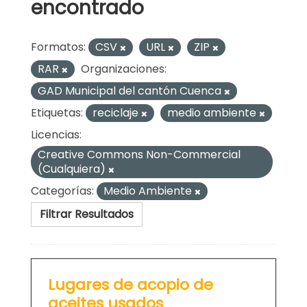
encontrado
Formatos:
CSV
URL
ZIP
RAR
Organizaciones:
GAD Municipal del cantón Cuenca
Etiquetas:
reciclaje
medio ambiente
Licencias:
Creative Commons Non-Commercial
(Cualquiera)
Categorías:
Medio Ambiente
Filtrar Resultados
Lugares de acopio de
aceites usados