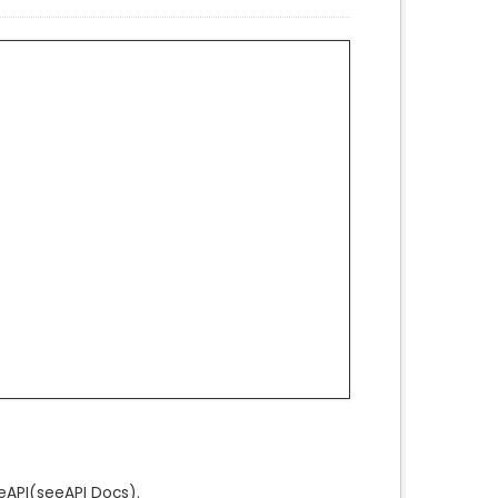
e
API
(see
API Docs
).