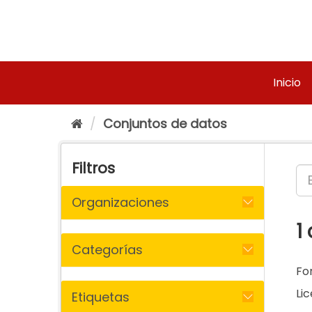
Ir
al
contenido
Inicio
Conjuntos de datos
Filtros
Organizaciones
1
Categorías
Fo
Lic
Etiquetas