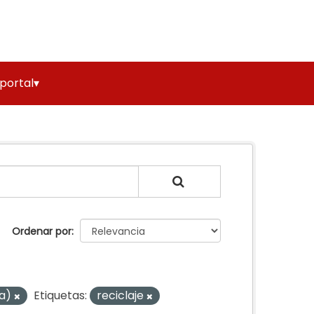
 portal▾
Ordenar por
ra)
Etiquetas:
reciclaje