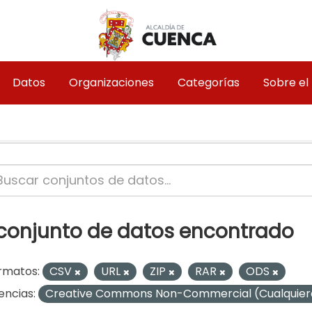
Datos
Organizaciones
Categorías
Sobre el
 conjunto de datos encontrado
rmatos:
CSV
URL
ZIP
RAR
ODS
encias:
Creative Commons Non-Commercial (Cualquie