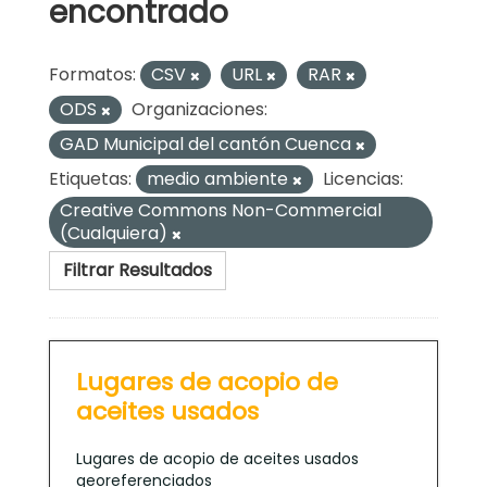
encontrado
Formatos:
CSV
URL
RAR
ODS
Organizaciones:
GAD Municipal del cantón Cuenca
Etiquetas:
medio ambiente
Licencias:
Creative Commons Non-Commercial
(Cualquiera)
Filtrar Resultados
Lugares de acopio de
aceites usados
Lugares de acopio de aceites usados
georeferenciados