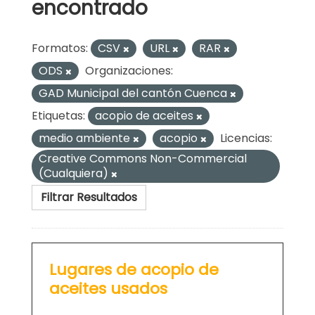
encontrado
Formatos:
CSV
URL
RAR
ODS
Organizaciones:
GAD Municipal del cantón Cuenca
Etiquetas:
acopio de aceites
medio ambiente
acopio
Licencias:
Creative Commons Non-Commercial
(Cualquiera)
Filtrar Resultados
Lugares de acopio de
aceites usados