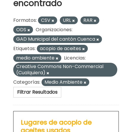
encontrado
Formatos:
CSV
URL
RAR
ODS
Organizaciones:
GAD Municipal del cantón Cuenca
Etiquetas:
acopio de aceites
medio ambiente
Licencias:
Creative Commons Non-Commercial
(Cualquiera)
Categorías:
Medio Ambiente
Filtrar Resultados
Lugares de acopio de
aceites usados