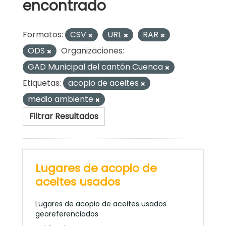
encontrado
Formatos:
CSV
URL
RAR
ODS
Organizaciones:
GAD Municipal del cantón Cuenca
Etiquetas:
acopio de aceites
medio ambiente
Filtrar Resultados
Lugares de acopio de
aceites usados
Lugares de acopio de aceites usados
georeferenciados