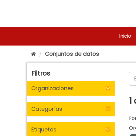
Ir
al
contenido
Inicio
Conjuntos de datos
Filtros
Organizaciones
1
Categorías
Fo
Or
Etiquetas