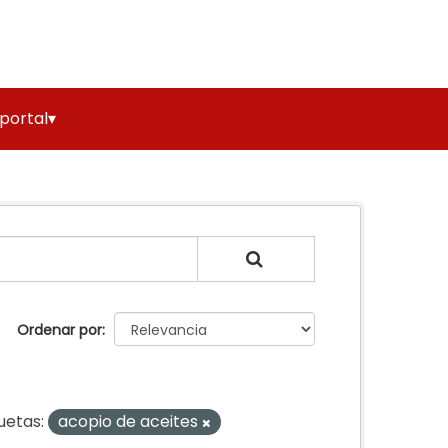
 portal▾
Ordenar por
uetas:
acopio de aceites