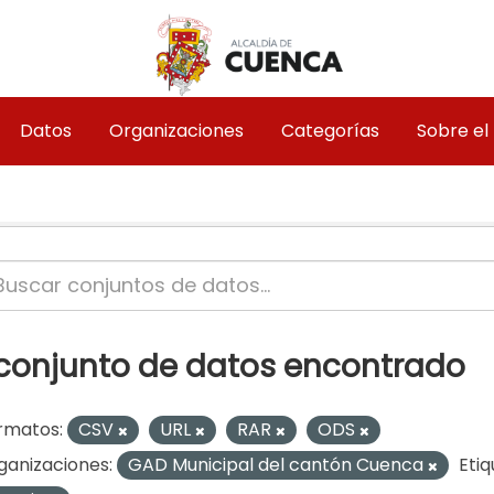
Datos
Organizaciones
Categorías
Sobre el
 conjunto de datos encontrado
rmatos:
CSV
URL
RAR
ODS
ganizaciones:
GAD Municipal del cantón Cuenca
Etiq