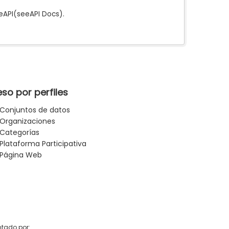
e
API
(see
API Docs
).
so por perfiles
Conjuntos de datos
Organizaciones
Categorías
Plataforma Participativa
Página Web
tado por: