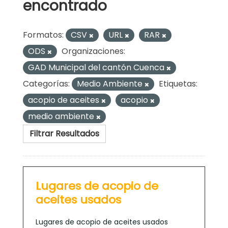
encontrado
Formatos:
CSV
URL
RAR
ODS
Organizaciones:
GAD Municipal del cantón Cuenca
Categorías:
Medio Ambiente
Etiquetas:
acopio de aceites
acopio
medio ambiente
Filtrar Resultados
Lugares de acopio de
aceites usados
Lugares de acopio de aceites usados