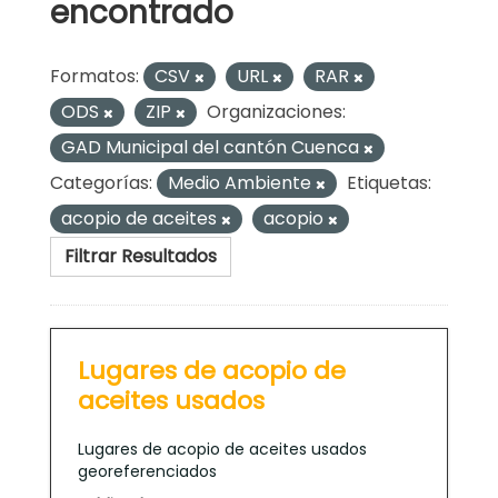
encontrado
Formatos:
CSV
URL
RAR
ODS
ZIP
Organizaciones:
GAD Municipal del cantón Cuenca
Categorías:
Medio Ambiente
Etiquetas:
acopio de aceites
acopio
Filtrar Resultados
Lugares de acopio de
aceites usados
Lugares de acopio de aceites usados
georeferenciados