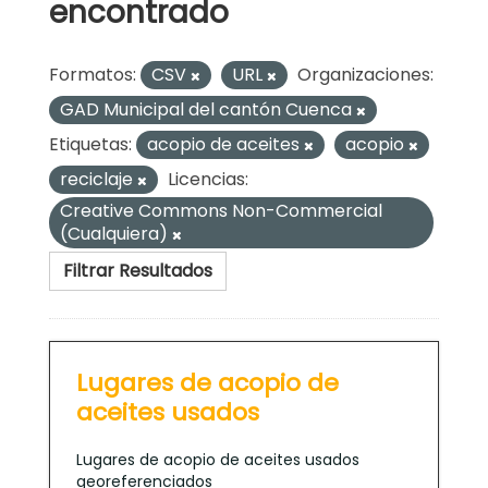
encontrado
Formatos:
CSV
URL
Organizaciones:
GAD Municipal del cantón Cuenca
Etiquetas:
acopio de aceites
acopio
reciclaje
Licencias:
Creative Commons Non-Commercial
(Cualquiera)
Filtrar Resultados
Lugares de acopio de
aceites usados
Lugares de acopio de aceites usados
georeferenciados