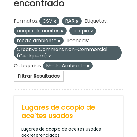
encontrado
Formatos:
CSV
RAR
Etiquetas:
acopio de aceites
acopio
medio ambiente
Licencias:
Creative Commons Non-Commercial
(Cualquiera)
Categorías:
Medio Ambiente
Filtrar Resultados
Lugares de acopio de
aceites usados
Lugares de acopio de aceites usados
georeferenciados